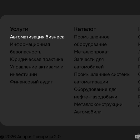
Услуги
Каталог
Автоматизация бизнеса
Промышленное
Информационная
оборудование
безопасность
Металлопрокат
Юридическая практика
Запчасти для
Управление активами и
автомобилей
инвестиции
Промышленные системы
Финансовый аудит
автоматизации
Оборудование для
нефте-газодобычи
Металлоконструкции
Автомобили
© 2026 Аспро: Приорити 2.0